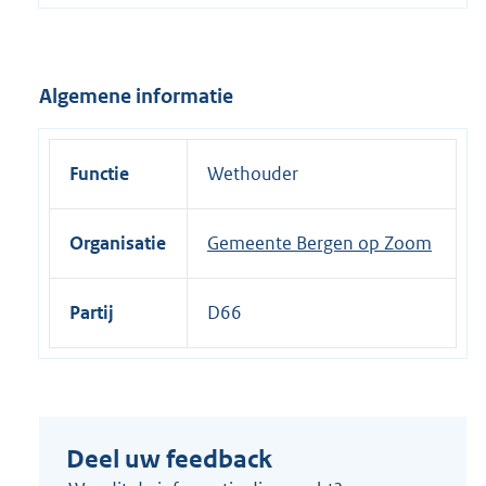
e
l
i
Algemene informatie
n
k
:
Functie
Wethouder
Organisatie
Gemeente Bergen op Zoom
Partij
D66
Deel uw feedback