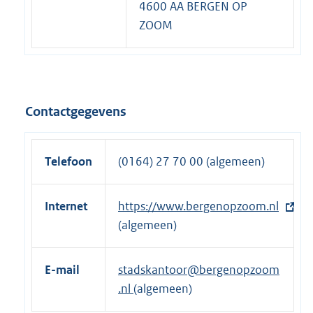
4600 AA BERGEN OP
ZOOM
Contactgegevens
Telefoon
(0164) 27 70 00 (algemeen)
Internet
E
https://www.bergenopzoom.nl
x
(algemeen)
t
e
E-mail
stadskantoor@bergenopzoom
r
.nl
(algemeen)
n