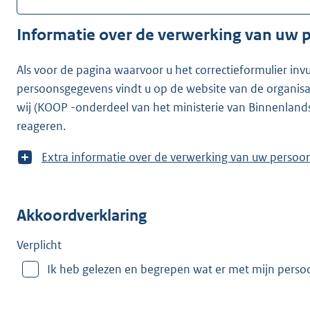
Informatie over de verwerking van uw
Als voor de pagina waarvoor u het correctieformulier inv
persoonsgegevens vindt u op de website van de organisatie waarvoor u he
wij (KOOP -onderdeel van het ministerie van Binnenland
reageren.
T
Extra informatie over de verwerking van uw
o
o
n
Akkoordverklaring
m
e
e
Verplicht
r
Ik heb gelezen en begrepen wat er met mijn pers
v
a
n