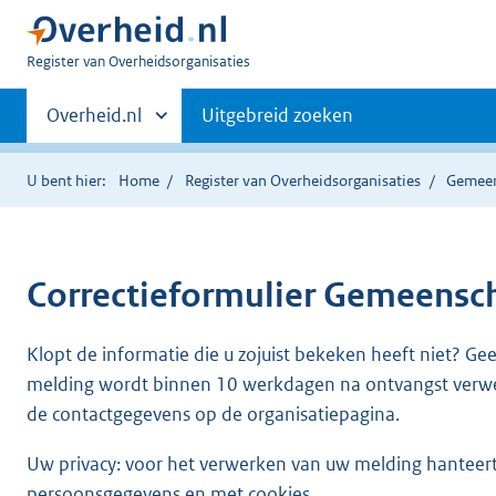
U
Register van Overheidsorganisaties
bent
Primaire
nu
Andere
Overheid.nl
Uitgebreid zoeken
hier:
sites
navigatie
binnen
U bent hier:
Home
Register van Overheidsorganisaties
Gemeen
Correctieformulier
Gemeenscha
Klopt de informatie die u zojuist bekeken heeft niet? Ge
melding wordt binnen 10 werkdagen na ontvangst verw
de contactgegevens op de organisatiepagina.
Uw privacy: voor het verwerken van uw melding hanteert 
persoonsgegevens en met cookies.