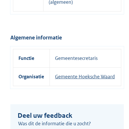
(algemeen)
n
e
l
i
Algemene informatie
n
k
:
Functie
Gemeentesecretaris
Organisatie
Gemeente Hoeksche Waard
Deel uw feedback
Was dit de informatie die u zocht?