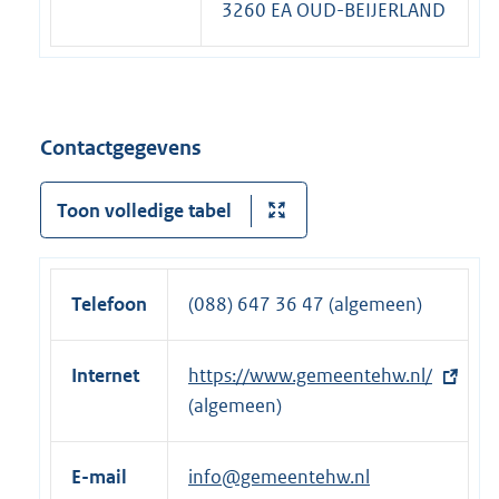
3260 EA OUD-BEIJERLAND
Contactgegevens
Toon volledige tabel
Telefoon
(088) 647 36 47 (algemeen)
Internet
E
https://www.gemeentehw.nl/
x
(algemeen)
t
e
E-mail
info@gemeentehw.nl
r