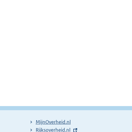
MijnOverheid.nl
E
Rijksoverheid.nl