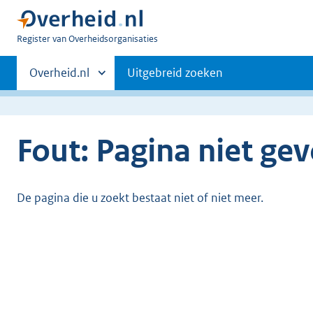
U
Register van Overheidsorganisaties
bent
Primaire
nu
Andere
Overheid.nl
Uitgebreid zoeken
hier:
sites
navigatie
binnen
Fout: Pagina niet ge
De pagina die u zoekt bestaat niet of niet meer.