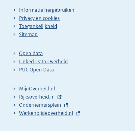
Informatie hergebruiken
Privacy en cookies
Toegankelijkheid
Sitemap
Open data
Linked Data Overheid
PUC Open Data
MijnOverheid.nl
E
Rijksoverheid.nl
x
E
Ondernemersplein
t
x
E
Werkenbijdeoverheid.nl
e
t
x
r
e
t