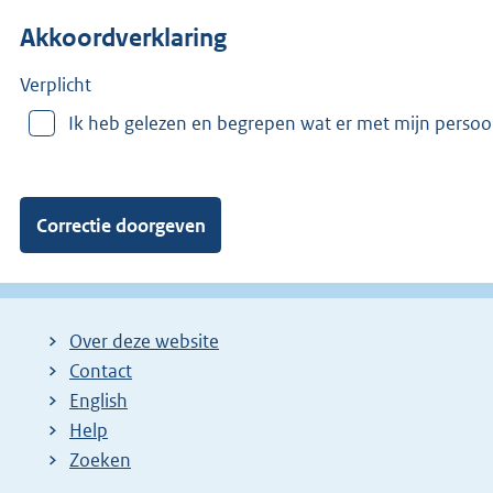
n
Akkoordverklaring
m
e
e
Verplicht
r
Ik heb gelezen en begrepen wat er met mijn perso
v
a
n
:
Over deze website
Contact
English
Help
Zoeken