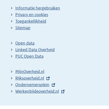
Informatie hergebruiken
Privacy en cookies
Toegankelijkheid
Sitemap
Open data
Linked Data Overheid
PUC Open Data
MijnOverheid.nl
E
Rijksoverheid.nl
x
E
Ondernemersplein
t
x
E
Werkenbijdeoverheid.nl
e
t
x
r
e
t