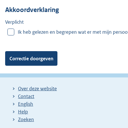
n
Akkoordverklaring
m
e
e
Verplicht
r
Ik heb gelezen en begrepen wat er met mijn perso
v
a
n
:
Over deze website
Contact
English
Help
Zoeken