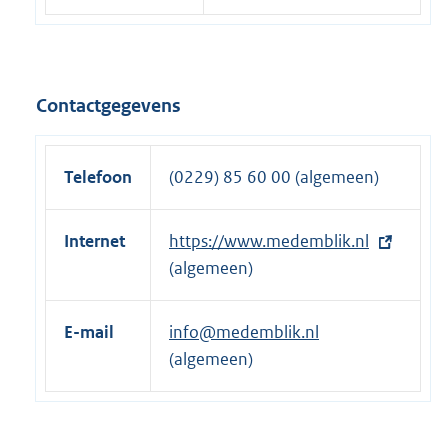
Contactgegevens
Telefoon
(0229) 85 60 00 (algemeen)
Internet
E
https://www.medemblik.nl
x
(algemeen)
t
e
E-mail
info@medemblik.nl
r
(algemeen)
n
e
l