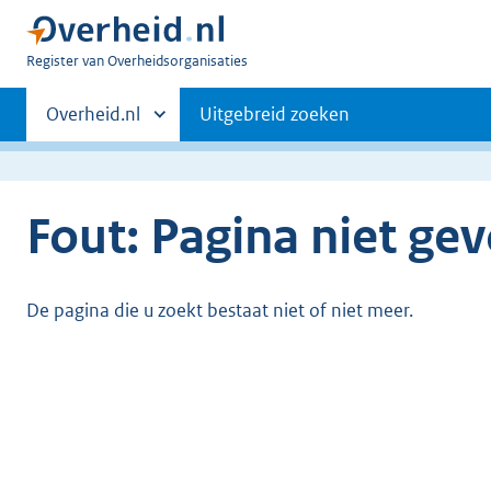
U
Register van Overheidsorganisaties
bent
Primaire
nu
Andere
Overheid.nl
Uitgebreid zoeken
hier:
sites
navigatie
binnen
Fout: Pagina niet ge
De pagina die u zoekt bestaat niet of niet meer.