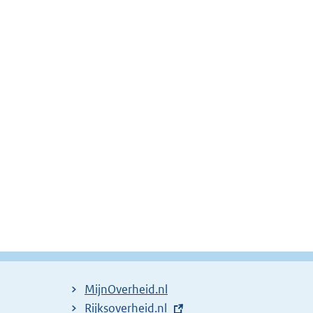
MijnOverheid.nl
E
Rijksoverheid.nl