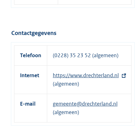
Contactgegevens
Telefoon
(0228) 35 23 52 (algemeen)
Internet
E
https://www.drechterland.nl
x
(algemeen)
t
e
E-mail
gemeente@drechterland.nl
r
(algemeen)
n
e
l