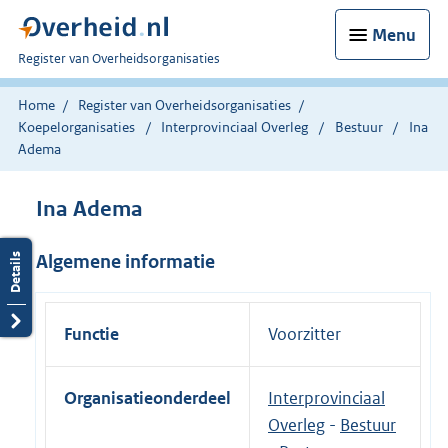
Menu
U
Register van Overheidsorganisaties
bent
nu
Home
Register van Overheidsorganisaties
hier:
Koepelorganisaties
Interprovinciaal Overleg
Bestuur
Ina
Adema
Ina Adema
Algemene informatie
Functie
Voorzitter
Organisatieonderdeel
Interprovinciaal
Overleg
-
Bestuur