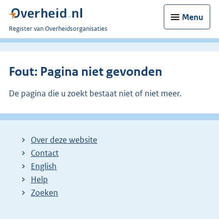
Menu
U
Register van Overheidsorganisaties
bent
nu
hier:
Fout: Pagina niet gevonden
De pagina die u zoekt bestaat niet of niet meer.
Over deze website
Contact
English
Help
Zoeken