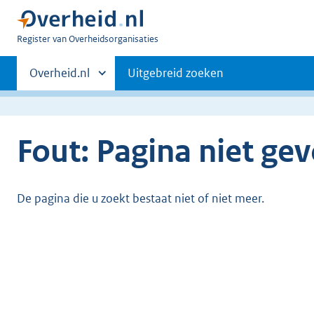
U
Register van Overheidsorganisaties
bent
Primaire
nu
Andere
Overheid.nl
Uitgebreid zoeken
hier:
sites
navigatie
binnen
Fout: Pagina niet ge
De pagina die u zoekt bestaat niet of niet meer.