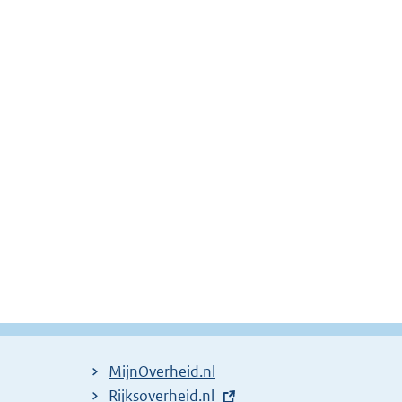
MijnOverheid.nl
E
Rijksoverheid.nl