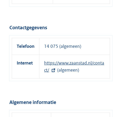
Contactgegevens
Telefoon
14 075 (algemeen)
Internet
E
https://www.zaanstad.nl/conta
x
ct/
(algemeen)
t
e
r
n
Algemene informatie
e
l