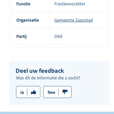
i
Functie
Fractievoorzitter
n
k
Organisatie
Gemeente Zaanstad
:
Partij
D66
Deel uw feedback
Was dit de informatie die u zocht?
Ja
Nee