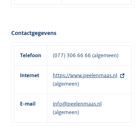
Contactgegevens
Telefoon
(077) 306 66 66 (algemeen)
Internet
E
https://www.peelenmaas.nl
x
(algemeen)
t
e
E-mail
info@peelenmaas.nl
r
(algemeen)
n
e
l