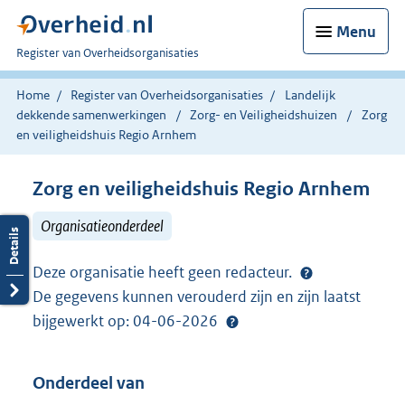
Menu
U
Register van Overheidsorganisaties
bent
nu
Home
Register van Overheidsorganisaties
Landelijk
hier:
dekkende samenwerkingen
Zorg- en Veiligheidshuizen
Zorg
en veiligheidshuis Regio Arnhem
Zorg en veiligheidshuis Regio Arnhem
Organisatieonderdeel
Deze organisatie heeft geen redacteur.
De gegevens kunnen verouderd zijn en zijn laatst
bijgewerkt op: 04-06-2026
Onderdeel van