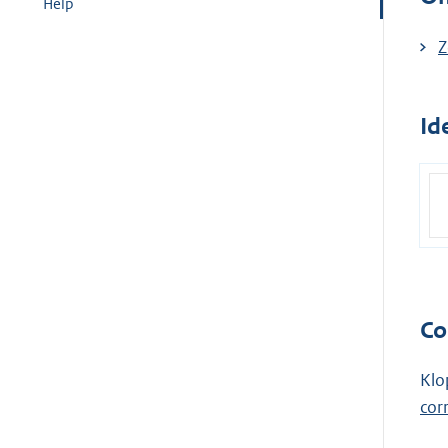
Help
Z
Id
Co
Klo
cor