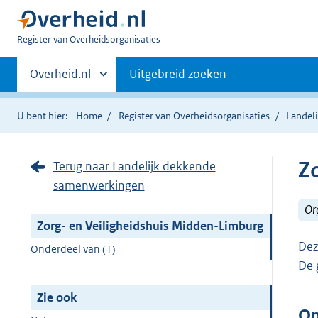
U
Register van Overheidsorganisaties
bent
Primaire
nu
Andere
Overheid.nl
Uitgebreid zoeken
hier:
sites
navigatie
binnen
U bent hier:
Home
Register van Overheidsorganisaties
Landel
Z
Terug naar Landelijk dekkende
samenwerkingen
Or
Zorg- en Veiligheidshuis Midden-Limburg
Dez
Onderdeel van (1)
De 
Zie ook
On