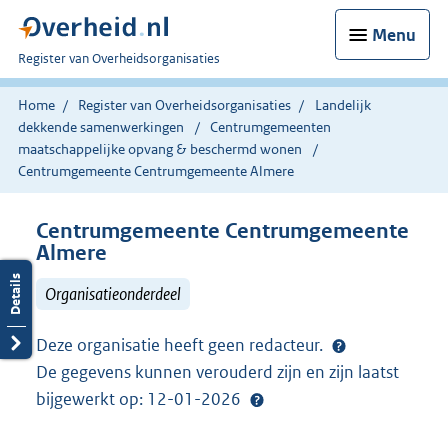
Menu
U
Register van Overheidsorganisaties
bent
nu
Home
Register van Overheidsorganisaties
Landelijk
hier:
dekkende samenwerkingen
Centrumgemeenten
maatschappelijke opvang & beschermd wonen
Centrumgemeente Centrumgemeente Almere
Centrumgemeente Centrumgemeente
Almere
Organisatieonderdeel
Deze organisatie heeft geen redacteur.
De gegevens kunnen verouderd zijn en zijn laatst
bijgewerkt op: 12-01-2026