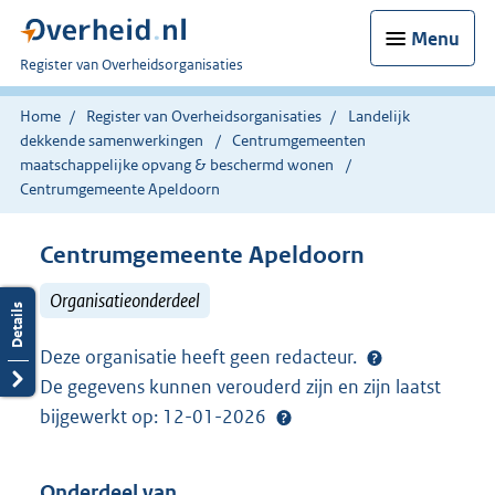
Menu
U
Register van Overheidsorganisaties
bent
nu
Home
Register van Overheidsorganisaties
Landelijk
hier:
dekkende samenwerkingen
Centrumgemeenten
maatschappelijke opvang & beschermd wonen
Centrumgemeente Apeldoorn
Centrumgemeente Apeldoorn
Organisatieonderdeel
Deze organisatie heeft geen redacteur.
De gegevens kunnen verouderd zijn en zijn laatst
bijgewerkt op: 12-01-2026
Onderdeel van