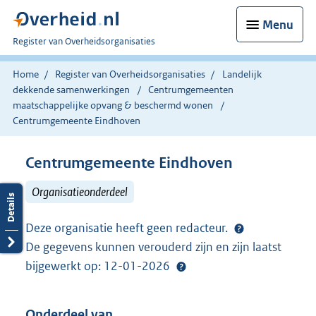
Menu
U
Register van Overheidsorganisaties
bent
nu
Home
Register van Overheidsorganisaties
Landelijk
hier:
dekkende samenwerkingen
Centrumgemeenten
maatschappelijke opvang & beschermd wonen
Centrumgemeente Eindhoven
Centrumgemeente Eindhoven
Organisatieonderdeel
Deze organisatie heeft geen redacteur.
De gegevens kunnen verouderd zijn en zijn laatst
bijgewerkt op: 12-01-2026
Onderdeel van