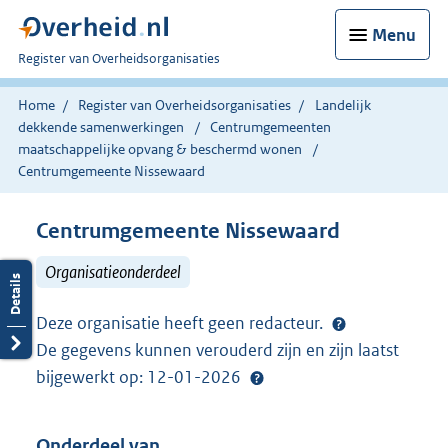
Menu
U
Register van Overheidsorganisaties
bent
nu
Home
Register van Overheidsorganisaties
Landelijk
hier:
dekkende samenwerkingen
Centrumgemeenten
maatschappelijke opvang & beschermd wonen
Centrumgemeente Nissewaard
Centrumgemeente Nissewaard
Organisatieonderdeel
Deze organisatie heeft geen redacteur.
De gegevens kunnen verouderd zijn en zijn laatst
bijgewerkt op: 12-01-2026
Onderdeel van