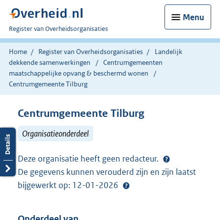
Menu
U
Register van Overheidsorganisaties
bent
nu
Home
Register van Overheidsorganisaties
Landelijk
hier:
dekkende samenwerkingen
Centrumgemeenten
maatschappelijke opvang & beschermd wonen
Centrumgemeente Tilburg
Centrumgemeente Tilburg
Organisatieonderdeel
Deze organisatie heeft geen redacteur.
De gegevens kunnen verouderd zijn en zijn laatst
bijgewerkt op: 12-01-2026
Onderdeel van