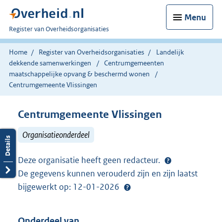
Menu
U
Register van Overheidsorganisaties
bent
nu
Home
Register van Overheidsorganisaties
Landelijk
hier:
dekkende samenwerkingen
Centrumgemeenten
maatschappelijke opvang & beschermd wonen
Centrumgemeente Vlissingen
Centrumgemeente Vlissingen
Organisatieonderdeel
Deze organisatie heeft geen redacteur.
De gegevens kunnen verouderd zijn en zijn laatst
bijgewerkt op: 12-01-2026
Onderdeel van