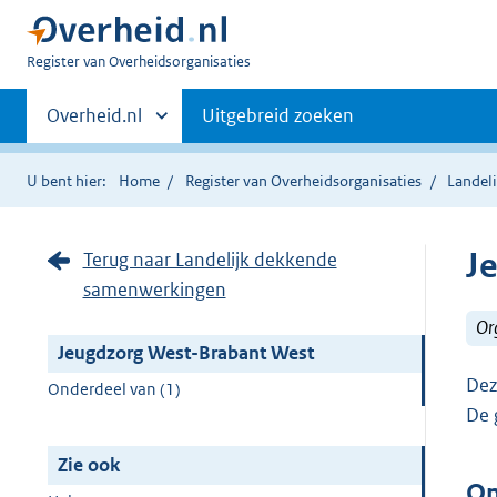
U
Register van Overheidsorganisaties
bent
Primaire
nu
Andere
Overheid.nl
Uitgebreid zoeken
hier:
sites
navigatie
binnen
U bent hier:
Home
Register van Overheidsorganisaties
Landel
J
Terug naar Landelijk dekkende
samenwerkingen
Or
Jeugdzorg West-Brabant West
Dez
Onderdeel van (1)
De 
Zie ook
On