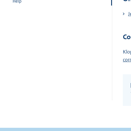
Help
J
Co
Klo
cor