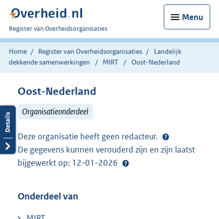
Menu
U
Register van Overheidsorganisaties
bent
nu
Home
Register van Overheidsorganisaties
Landelijk
hier:
dekkende samenwerkingen
MIRT
Oost-Nederland
Oost-Nederland
Organisatieonderdeel
Deze organisatie heeft geen redacteur.
De gegevens kunnen verouderd zijn en zijn laatst
bijgewerkt op: 12-01-2026
Onderdeel van
MIRT