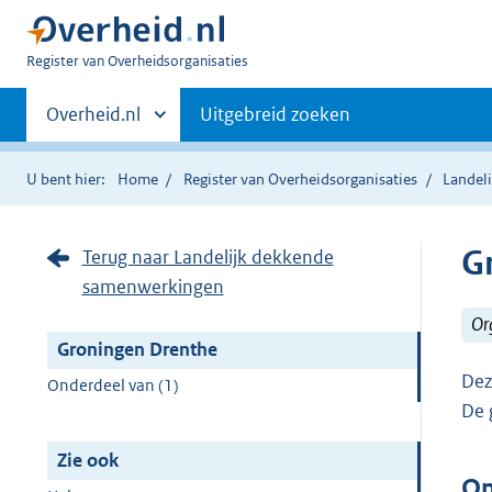
U
Register van Overheidsorganisaties
bent
Primaire
nu
Andere
Overheid.nl
Uitgebreid zoeken
hier:
sites
navigatie
binnen
U bent hier:
Home
Register van Overheidsorganisaties
Landel
G
Terug naar Landelijk dekkende
samenwerkingen
Or
Groningen Drenthe
Dez
Onderdeel van (1)
De 
Zie ook
On