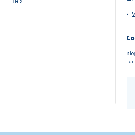
Help
W
Co
Klo
cor