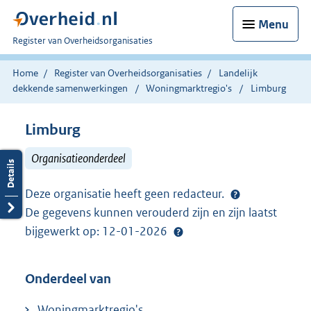
Menu
U
Register van Overheidsorganisaties
bent
nu
Home
Register van Overheidsorganisaties
Landelijk
hier:
dekkende samenwerkingen
Woningmarktregio's
Limburg
Limburg
Organisatieonderdeel
Deze organisatie heeft geen redacteur.
De gegevens kunnen verouderd zijn en zijn laatst
bijgewerkt op: 12-01-2026
Onderdeel van
Woningmarktregio's