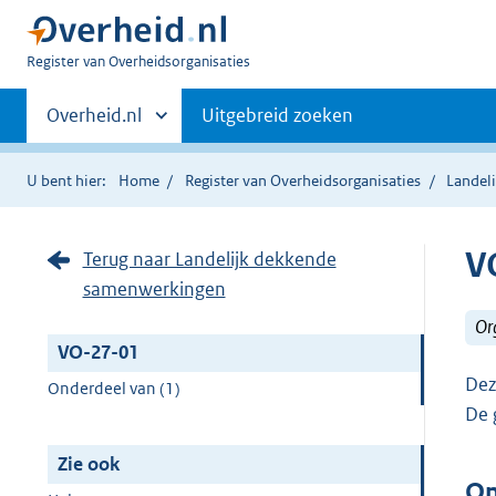
U
Register van Overheidsorganisaties
bent
Primaire
nu
Andere
Overheid.nl
Uitgebreid zoeken
hier:
sites
navigatie
binnen
U bent hier:
Home
Register van Overheidsorganisaties
Landel
V
Terug naar Landelijk dekkende
samenwerkingen
Or
VO-27-01
Dez
Onderdeel van (1)
De 
Zie ook
On