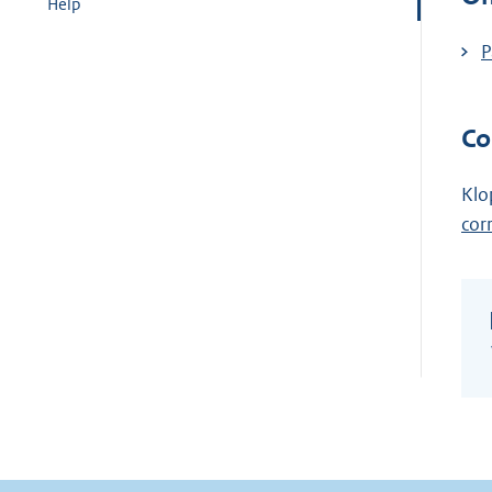
Help
P
Co
Klo
cor