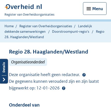
Menu
U
Register van Overheidsorganisaties
bent
nu
Home
Register van Overheidsorganisaties
Landelijk
hier:
dekkende samenwerkingen
Doorstroompunt-regio's
Regio
28. Haaglanden/Westland
Regio 28. Haaglanden/Westland
Organisatieonderdeel
Deze organisatie heeft geen redacteur.
De gegevens kunnen verouderd zijn en zijn laatst
bijgewerkt op: 12-01-2026
Onderdeel van