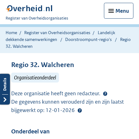
Menu
U
Register van Overheidsorganisaties
bent
nu
Home
Register van Overheidsorganisaties
Landelijk
hier:
dekkende samenwerkingen
Doorstroompunt-regio's
Regio
32. Walcheren
Regio 32. Walcheren
Organisatieonderdeel
Deze organisatie heeft geen redacteur.
De gegevens kunnen verouderd zijn en zijn laatst
bijgewerkt op: 12-01-2026
Onderdeel van