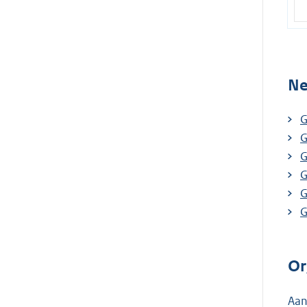
Ne
G
G
G
G
G
G
Or
Aan