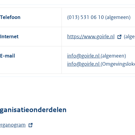
i
e
n
l
Telefoon
(013) 531 06 10 (algemeen)
k
i
:
n
Internet
E
https://www.goirle.nl
(alg
k
x
:
t
E-mail
info@goirle.nl
(algemeen)
e
info@goirle.nl
(Omgevingslok
r
n
e
l
i
ganisatieonderdelen
n
k
rganogram
: