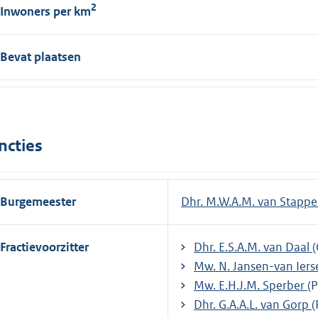
2
Inwoners per km
Bevat plaatsen
ncties
Burgemeester
Dhr. M.W.A.M. van Stapp
Fractievoorzitter
Dhr. E.S.A.M. van Daal
Mw. N. Jansen-van Iers
Mw. E.H.J.M. Sperber
(
Dhr. G.A.A.L. van Gorp
(