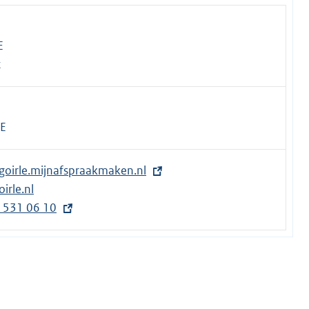
E
t
LE
/goirle.mijnafspraakmaken.nl
irle.nl
) 531 06 10