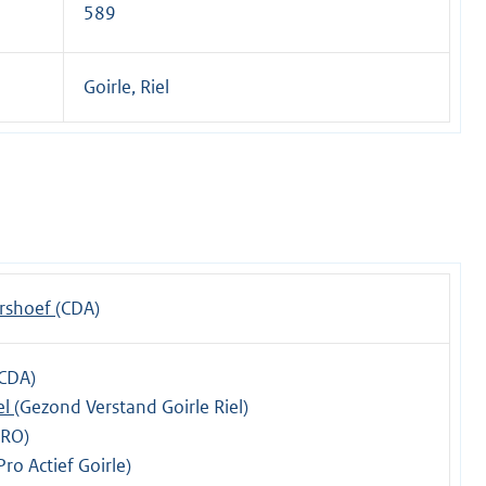
589
Goirle, Riel
ershoef
(CDA)
(CDA)
el
(Gezond Verstand Goirle Riel)
PRO)
Pro Actief Goirle)