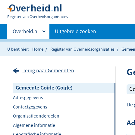
U
Register van Overheidsorganisaties
bent
Primaire
nu
Andere
Overheid.nl
Uitgebreid zoeken
hier:
sites
navigatie
binnen
U bent hier:
Home
Register van Overheidsorganisaties
Gemee
G
Terug naar Gemeenten
Gemeente Goirle (
Goirle
)
Ge
Adresgegevens
De 
Contactgegevens
Organisatieonderdelen
Ad
Algemene informatie
Geografische informatie