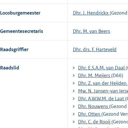
Locoburgemeester
Dhr. J. Hendrickx
(Gezond 
Gemeentesecretaris
Dhr. M. van Beers
Raadsgriffier
Dhr. drs. F. Harteveld
Raadslid
Dhr. E.S.A.M. van Daal
Dhr. M. Meijers
(D66)
Dhr. Z. van der Heijden
Mw. N. Jansen-van Iers
Dhr. A.W.W.M. de Laat
(
Dhr. Nouwens
(Gezond 
Dhr. Otten
(Gezond Vers
Dhr. C. de Rooij
(Gezond