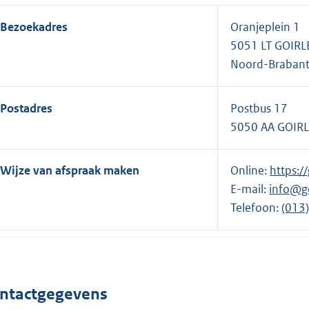
Bezoekadres
Oranjeplein 1
5051 LT GOIRL
Noord-Braban
Postadres
Postbus 17
5050 AA GOIR
Wijze van afspraak maken
Online:
E
https:/
E-mail:
info@go
x
Telefoon:
t
E
(013
e
x
r
t
n
e
e
r
ntactgegevens
l
n