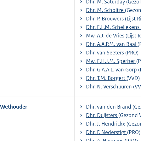
Dhr. M. Saturday
(Gezon
Dhr. M. Scholtze
(Gezon
Dhr. P. Brouwers
(Lijst R
Dhr. E.L.M. Schellekens
Mw. A.J. de Vries
(Lijst 
Dhr. A.A.P.M. van Baal
(
Dhr. van Seeters
(PRO)
Mw. E.H.J.M. Sperber
(
Dhr. G.A.A.L. van Gorp
(
Dhr. T.M. Borgert
(VVD)
Dhr. N. Verschuuren
(V
Wethouder
Dhr. van den Brand
(Ge
Dhr. Duijsters
(Gezond V
Dhr. J. Hendrickx
(Gezon
Dhr. F. Nederstigt
(PRO)
Dhr. A. Niemans
(PRO)