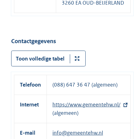
3260 EA OUD-BEIJERLAND
Contactgegevens
Toon volledige tabel
Telefoon
(088) 647 36 47 (algemeen)
Internet
E
https://www.gemeentehw.nl/
x
(algemeen)
t
e
E-mail
info@gemeentehw.nl
r