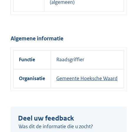
(algemeen)
n
e
l
i
Algemene informatie
n
k
:
Functie
Raadsgriffier
Organisatie
Gemeente Hoeksche Waard
Deel uw feedback
Was dit de informatie die u zocht?