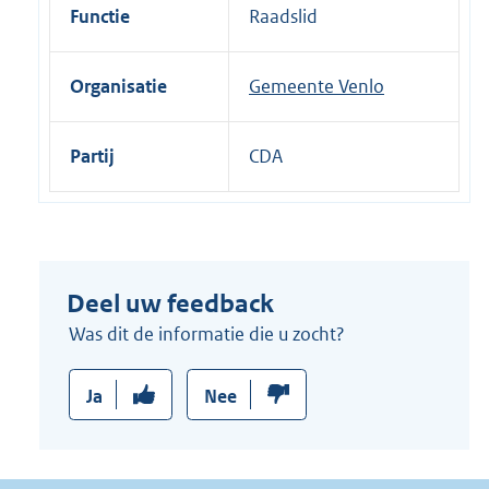
i
Functie
Raadslid
n
k
Organisatie
Gemeente Venlo
:
Partij
CDA
Deel uw feedback
Was dit de informatie die u zocht?
Ja
Nee