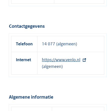
Contactgegevens
Telefoon
14 077 (algemeen)
Internet
E
https://www.venlo.nl
x
(algemeen)
t
e
r
n
Algemene informatie
e
l