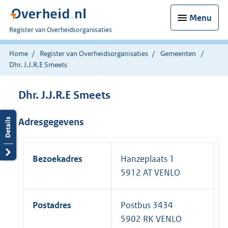
Menu
U
Register van Overheidsorganisaties
bent
nu
Home
Register van Overheidsorganisaties
Gemeenten
hier:
Dhr. J.J.R.E Smeets
Dhr. J.J.R.E Smeets
Adresgegevens
Bezoekadres
Hanzeplaats 1
5912 AT VENLO
Postadres
Postbus 3434
5902 RK VENLO