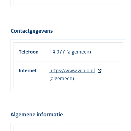
Contactgegevens
Telefoon
14 077 (algemeen)
Internet
E
https://www.venlo.nl
x
(algemeen)
t
e
r
n
Algemene informatie
e
l