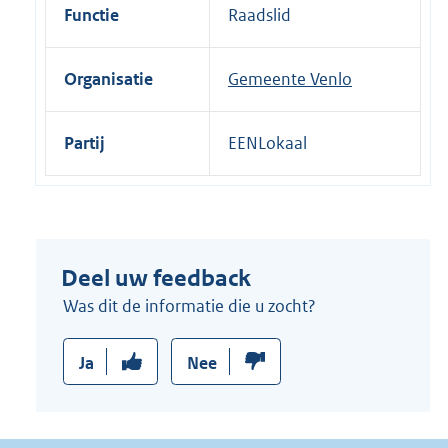
i
Functie
Raadslid
n
k
Organisatie
Gemeente Venlo
:
Partij
EENLokaal
Deel uw feedback
Was dit de informatie die u zocht?
Ja
Nee