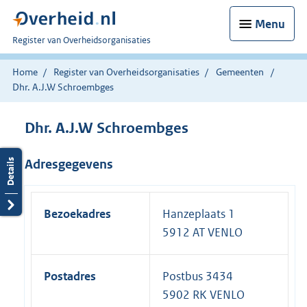
Menu
U
Register van Overheidsorganisaties
bent
nu
Home
Register van Overheidsorganisaties
Gemeenten
hier:
Dhr. A.J.W Schroembges
Dhr. A.J.W Schroembges
Adresgegevens
Bezoekadres
Hanzeplaats 1
5912 AT VENLO
Postadres
Postbus 3434
5902 RK VENLO