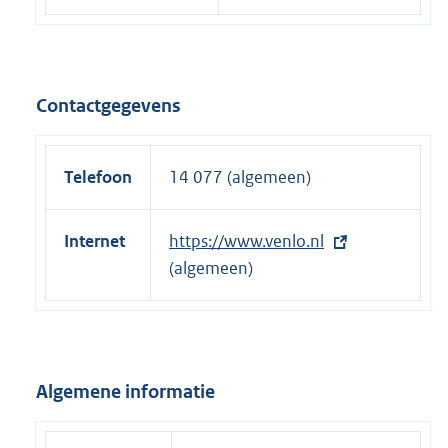
Contactgegevens
Telefoon
14 077 (algemeen)
Internet
E
https://www.venlo.nl
x
(algemeen)
t
e
r
n
Algemene informatie
e
l