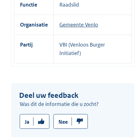
i
Functie
Raadslid
n
k
Organisatie
Gemeente Venlo
:
Partij
VBI (Venloos Burger
Initiatief)
Deel uw feedback
Was dit de informatie die u zocht?
Ja
Nee