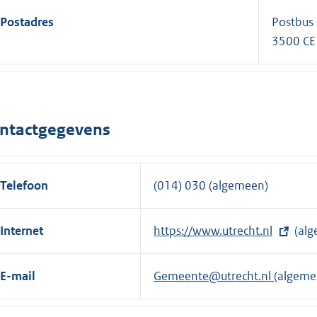
Postadres
Postbus
3500 CE
ntactgegevens
Telefoon
(014) 030 (algemeen)
Internet
E
https://www.utrecht.nl
(alg
x
t
E-mail
Gemeente@utrecht.nl
(algeme
e
r