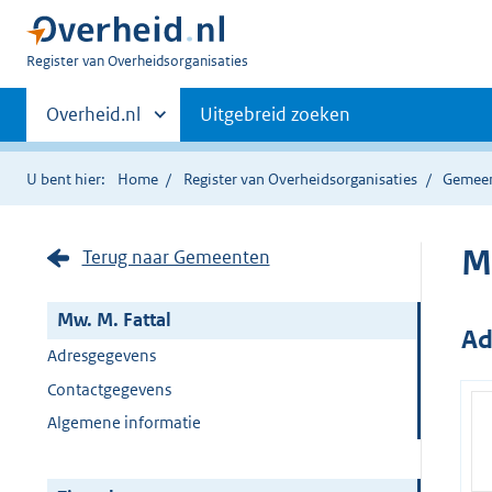
U
Register van Overheidsorganisaties
bent
Primaire
nu
Andere
Overheid.nl
Uitgebreid zoeken
hier:
sites
navigatie
binnen
U bent hier:
Home
Register van Overheidsorganisaties
Gemee
M
Terug naar Gemeenten
Mw. M. Fattal
Ad
Adresgegevens
Contactgegevens
Algemene informatie