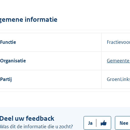
n
e
gemene informatie
l
i
n
Functie
Fractievoor
k
:
Organisatie
Gemeente 
Partij
GroenLink
Deel uw feedback
Ja
Nee
Was dit de informatie die u zocht?