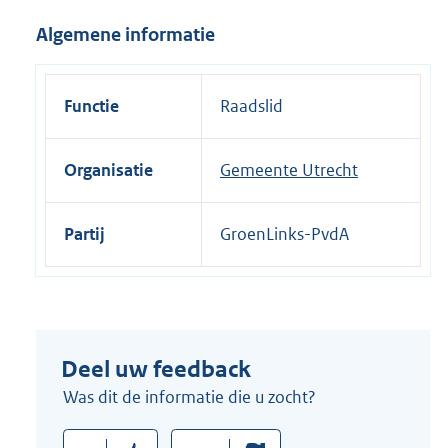
i
Algemene informatie
n
k
:
Functie
Raadslid
Organisatie
Gemeente Utrecht
Partij
GroenLinks-PvdA
Deel uw feedback
Was dit de informatie die u zocht?