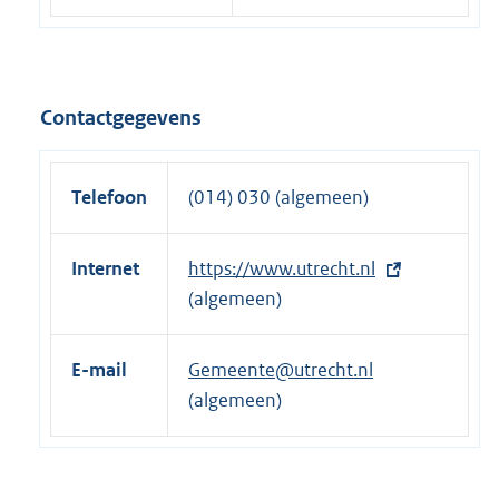
Contactgegevens
Telefoon
(014) 030 (algemeen)
Internet
E
https://www.utrecht.nl
x
(algemeen)
t
e
E-mail
Gemeente@utrecht.nl
r
(algemeen)
n
e
l