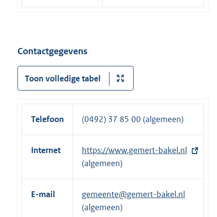
Contactgegevens
Toon volledige tabel
Telefoon
(0492) 37 85 00 (algemeen)
Internet
E
https://www.gemert-bakel.nl
x
(algemeen)
t
e
E-mail
gemeente@gemert-bakel.nl
r
(algemeen)
n