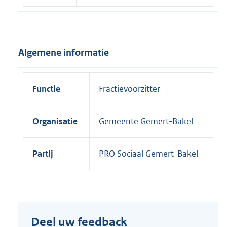
e
l
i
Algemene informatie
n
k
:
Functie
Fractievoorzitter
Organisatie
Gemeente Gemert-Bakel
Partij
PRO Sociaal Gemert-Bakel
Deel uw feedback