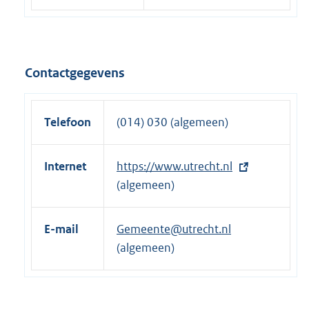
Contactgegevens
Telefoon
(014) 030 (algemeen)
Internet
E
https://www.utrecht.nl
x
(algemeen)
t
e
E-mail
Gemeente@utrecht.nl
r
(algemeen)
n
e
l