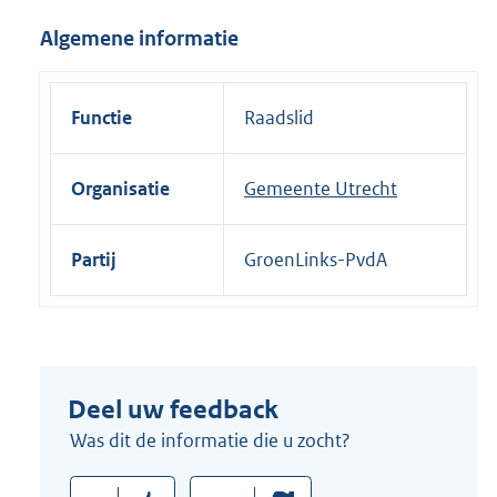
i
Algemene informatie
n
k
:
Functie
Raadslid
Organisatie
Gemeente Utrecht
Partij
GroenLinks-PvdA
Deel uw feedback
Was dit de informatie die u zocht?