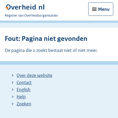
Menu
U
Register van Overheidsorganisaties
bent
nu
hier:
Fout: Pagina niet gevonden
De pagina die u zoekt bestaat niet of niet meer.
Over deze website
Contact
English
Help
Zoeken