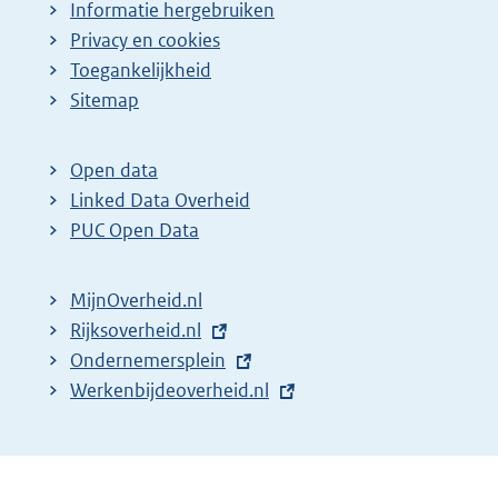
Informatie hergebruiken
Privacy en cookies
Toegankelijkheid
Sitemap
Open data
Linked Data Overheid
PUC Open Data
MijnOverheid.nl
E
Rijksoverheid.nl
x
E
Ondernemersplein
t
x
E
Werkenbijdeoverheid.nl
e
t
x
r
e
t
n
r
e