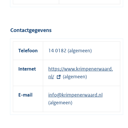
Contactgegevens
Telefoon
14 0182 (algemeen)
Internet
E
https://www.krimpenerwaard.
x
nl/
(algemeen)
t
e
E-mail
info@krimpenerwaard.nl
r
(algemeen)
n
e
l