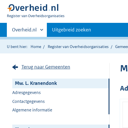
U
Register van Overheidsorganisaties
bent
Primaire
nu
Andere
Overheid.nl
Uitgebreid zoeken
hier:
sites
navigatie
binnen
U bent hier:
Home
Register van Overheidsorganisaties
Gemee
M
Terug naar Gemeenten
Mw. L. Kranendonk
Ad
Adresgegevens
Contactgegevens
Algemene informatie