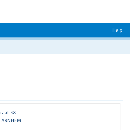
Help
raat 38
G ARNHEM