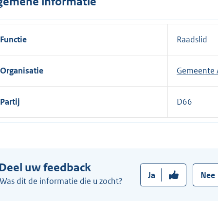
gemene informatie
n
e
l
Functie
Raadslid
i
n
Organisatie
Gemeente
k
:
Partij
D66
Deel uw feedback
Ja
Nee
Was dit de informatie die u zocht?