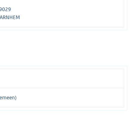
 9029
L ARNHEM
gemeen)