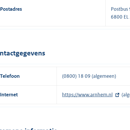
Postadres
Postbus
6800 E
ntactgegevens
Telefoon
(0800) 18 09 (algemeen)
Internet
E
https://www.arnhem.nl
(al
x
t
e
r