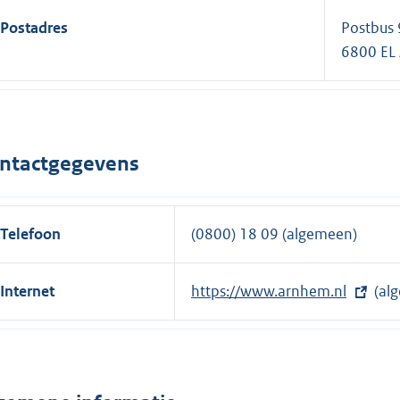
Postadres
Postbus
6800 E
ntactgegevens
Telefoon
(0800) 18 09 (algemeen)
Internet
E
https://www.arnhem.nl
(al
x
t
e
r