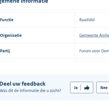
gemene informatie
n
e
l
Functie
Raadslid
i
n
Organisatie
Gemeente Arn
k
:
Partij
Forum voor Dem
Deel uw feedback
Ja
Nee
Was dit de informatie die u zocht?