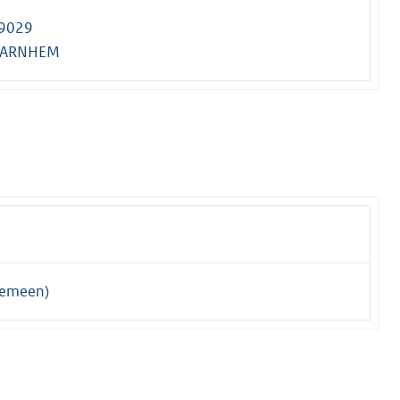
 9029
L ARNHEM
gemeen)