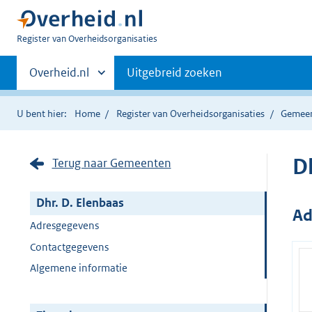
U
Register van Overheidsorganisaties
bent
Primaire
nu
Andere
Overheid.nl
Uitgebreid zoeken
hier:
sites
navigatie
binnen
U bent hier:
Home
Register van Overheidsorganisaties
Gemee
D
Terug naar Gemeenten
Dhr. D. Elenbaas
Ad
Adresgegevens
Contactgegevens
Algemene informatie