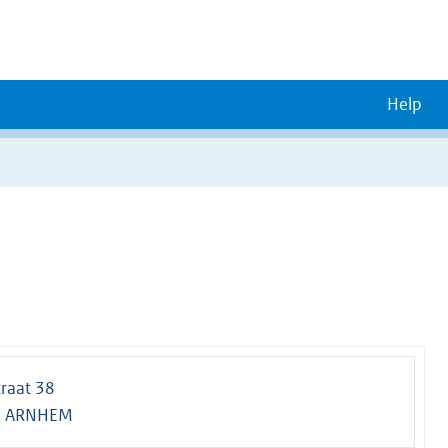
Help
raat 38
G ARNHEM