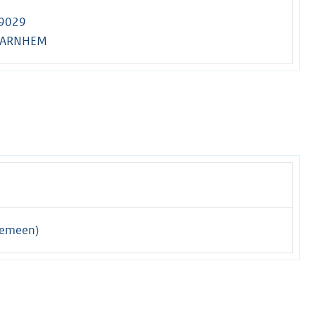
 9029
L ARNHEM
gemeen)