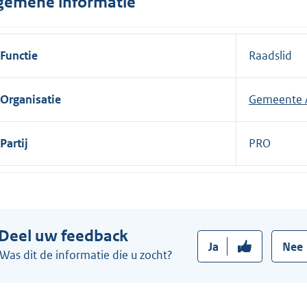
gemene informatie
n
e
l
Functie
Raadslid
i
n
Organisatie
Gemeente
k
:
Partij
PRO
Deel uw feedback
Ja
Nee
Was dit de informatie die u zocht?