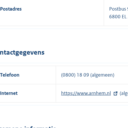
Postadres
Postbus
6800 E
ntactgegevens
Telefoon
(0800) 18 09 (algemeen)
Internet
E
https://www.arnhem.nl
(al
x
t
e
r