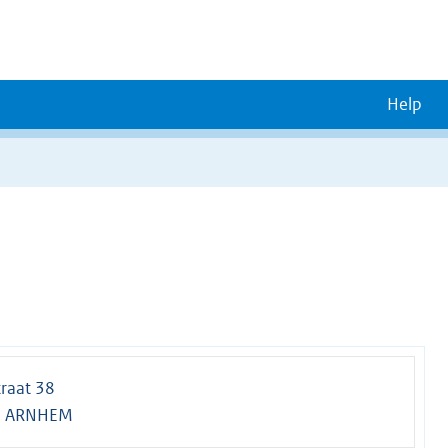
Help
raat 38
G ARNHEM