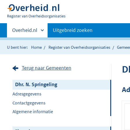
U
Register van Overheidsorganisaties
bent
Primaire
nu
Andere
Overheid.nl
Uitgebreid zoeken
hier:
sites
navigatie
binnen
U bent hier:
Home
Register van Overheidsorganisaties
Gemee
Dh
Terug naar Gemeenten
Dhr. N. Springeling
Ad
Adresgegevens
Contactgegevens
Algemene informatie