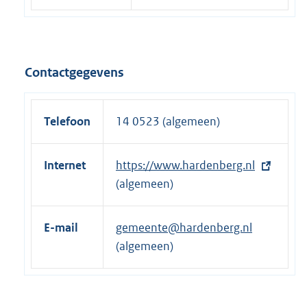
Contactgegevens
Telefoon
14 0523 (algemeen)
Internet
E
https://www.hardenberg.nl
x
(algemeen)
t
e
E-mail
gemeente@hardenberg.nl
r
(algemeen)
n
e
l