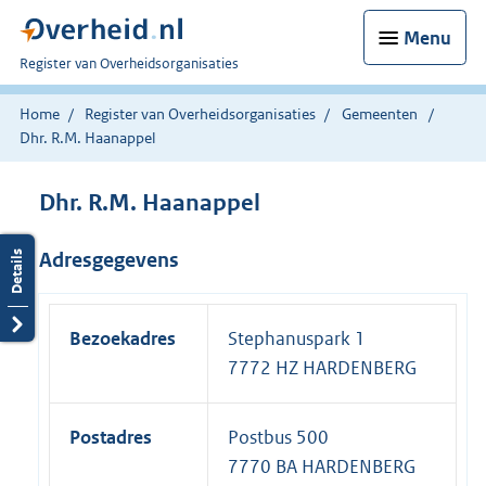
Menu
U
Register van Overheidsorganisaties
bent
nu
Home
Register van Overheidsorganisaties
Gemeenten
hier:
Dhr. R.M. Haanappel
Dhr. R.M. Haanappel
Adresgegevens
Bezoekadres
Stephanuspark 1
7772 HZ HARDENBERG
Postadres
Postbus 500
7770 BA HARDENBERG