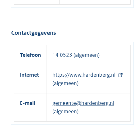
Contactgegevens
Telefoon
14 0523 (algemeen)
Internet
E
https://www.hardenberg.nl
x
(algemeen)
t
e
E-mail
gemeente@hardenberg.nl
r
(algemeen)
n
e
l