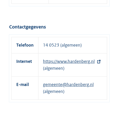
Contactgegevens
Telefoon
14 0523 (algemeen)
Internet
E
https://www.hardenberg.nl
x
(algemeen)
t
e
E-mail
gemeente@hardenberg.nl
r
(algemeen)
n
e
l