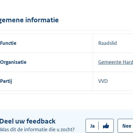
n
e
gemene informatie
l
i
n
Functie
Raadslid
k
:
Organisatie
Gemeente Har
Partij
VVD
Deel uw feedback
Ja
Nee
Was dit de informatie die u zocht?