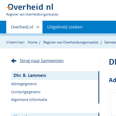
U
Register van Overheidsorganisaties
bent
Primaire
nu
Andere
Overheid.nl
Uitgebreid zoeken
hier:
sites
navigatie
binnen
U bent hier:
Home
Register van Overheidsorganisaties
Gemee
D
Terug naar Gemeenten
Dhr. B. Lammers
Ad
Adresgegevens
Contactgegevens
Algemene informatie