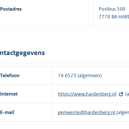
Postadres
Postbus 500
7770 BA HA
ntactgegevens
Telefoon
14 0523 (algemeen)
Internet
E
https://www.hardenberg.nl
(
x
t
E-mail
gemeente@hardenberg.nl
(alge
e
r