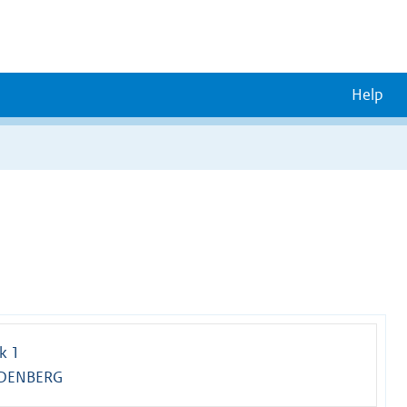
Help
k 1
RDENBERG