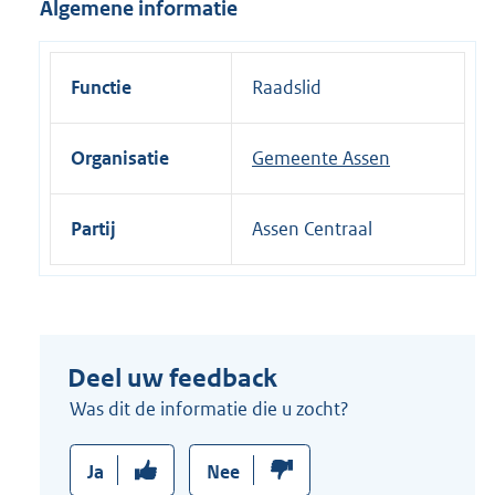
Algemene informatie
i
n
k
Functie
Raadslid
:
Organisatie
Gemeente Assen
Partij
Assen Centraal
Deel uw feedback
Was dit de informatie die u zocht?
Ja
Nee