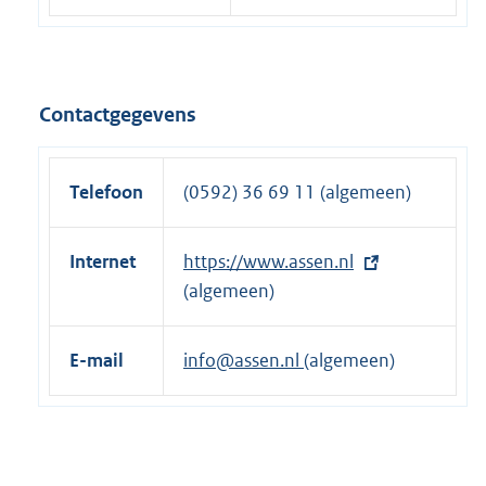
Contactgegevens
Telefoon
(0592) 36 69 11 (algemeen)
Internet
E
https://www.assen.nl
x
(algemeen)
t
e
E-mail
info@assen.nl
(algemeen)
r
n
e
l