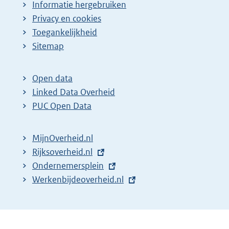
Informatie hergebruiken
Privacy en cookies
Toegankelijkheid
Sitemap
Open data
Linked Data Overheid
PUC Open Data
MijnOverheid.nl
E
Rijksoverheid.nl
x
E
Ondernemersplein
t
x
E
Werkenbijdeoverheid.nl
e
t
x
r
e
t
n
r
e