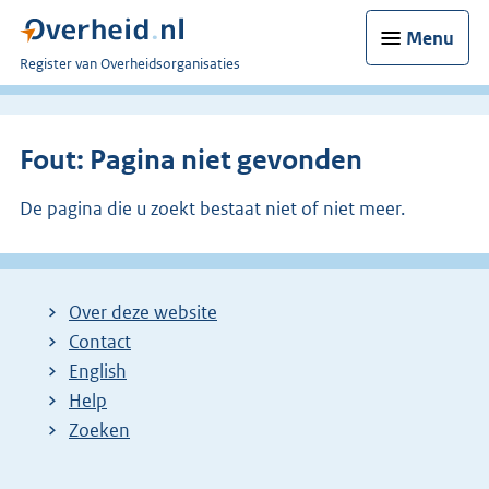
Menu
U
Register van Overheidsorganisaties
bent
nu
hier:
Fout: Pagina niet gevonden
De pagina die u zoekt bestaat niet of niet meer.
Over deze website
Contact
English
Help
Zoeken