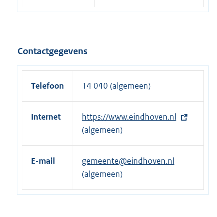
Contactgegevens
Telefoon
14 040 (algemeen)
Internet
E
https://www.eindhoven.nl
x
(algemeen)
t
e
E-mail
gemeente@eindhoven.nl
r
(algemeen)
n
e
l